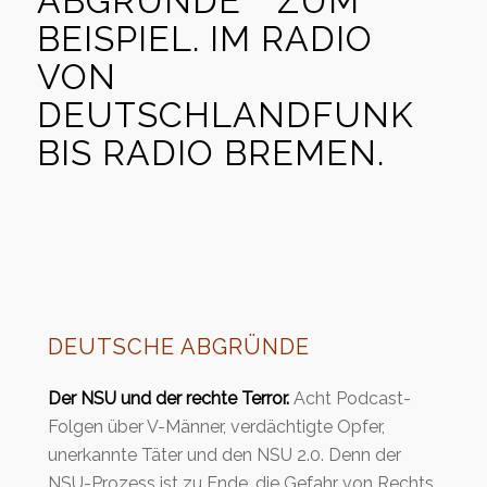
ABGRÜNDE
ZUM
BEISPIEL. IM RADIO
VON
DEUTSCHLANDFUNK
BIS RADIO BREMEN.
DEUTSCHE ABGRÜNDE
Der NSU und der rechte Terror.
Acht Podcast-
Folgen über V-Männer, verdächtigte Opfer,
unerkannte Täter und den NSU 2.0. Denn der
NSU-Prozess ist zu Ende, die Gefahr von Rechts