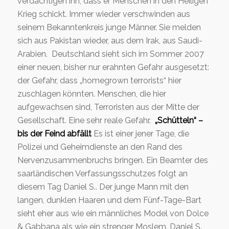
verdächtigen ihn, dass er Menschen in den Heiligen
Krieg schickt. Immer wieder verschwinden aus
seinem Bekanntenkreis junge Männer. Sie melden
sich aus Pakistan wieder, aus dem Irak, aus Saudi-
Arabien.
Deutschland sieht sich im Sommer 2007
einer neuen, bisher nur erahnten Gefahr ausgesetzt:
der Gefahr, dass „homegrown terrorists“ hier
zuschlagen könnten. Menschen, die hier
aufgewachsen sind, Terroristen aus der Mitte der
Gesellschaft. Eine sehr reale Gefahr.
„Schütteln“ –
bis der Feind abfällt
Es ist einer jener Tage, die
Polizei und Geheimdienste an den Rand des
Nervenzusammenbruchs bringen. Ein Beamter des
saarländischen Verfassungsschutzes folgt an
diesem Tag Daniel S.. Der junge Mann mit den
langen, dunklen Haaren und dem Fünf-Tage-Bart
sieht eher aus wie ein männliches Model von Dolce
& Gabbana als wie ein strenger Moslem. Daniel S.